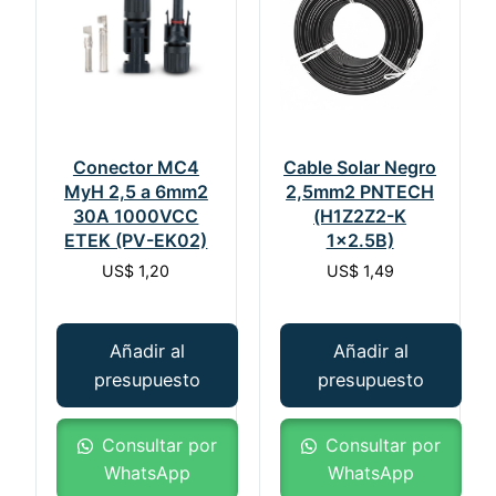
Conector MC4
Cable Solar Negro
MyH 2,5 a 6mm2
2,5mm2 PNTECH
30A 1000VCC
(H1Z2Z2-K
ETEK (PV-EK02)
1×2.5B)
US$
1,20
US$
1,49
Añadir al
Añadir al
presupuesto
presupuesto
Consultar por
Consultar por
WhatsApp
WhatsApp